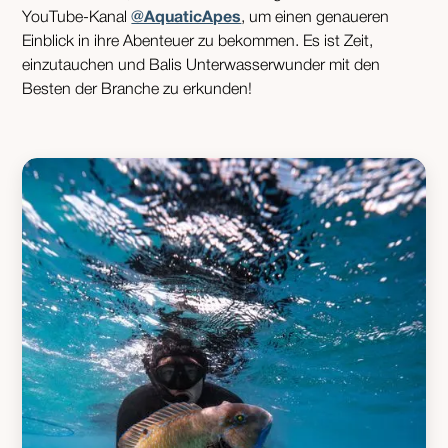
YouTube-Kanal
@AquaticApes
, um einen genaueren
Einblick in ihre Abenteuer zu bekommen. Es ist Zeit,
einzutauchen und Balis Unterwasserwunder mit den
Besten der Branche zu erkunden!