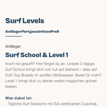
Pool
Salzwasser Infinity-Pool, wo Surf-Stories
genauso frei fließen wie die Bintangs. Swim-up
Surf Levels
Bar, Service direkt an die Liegen und Sunset-
Views, die niemals langweilig werden.
Anfänger
Fortgeschritten
Profi
Mehr lesen
Anfänger
Surf School & Level 1
Noch nie gesurft? Hier fängst du an. Unsere 3-tägige
Surf School bringt dich von null auf stehend – alles auf
Soft-Top Boards im sanften Weißwasser. Bereit für mehr?
Level 1 bringt dich zu deinen ersten magischen grünen
Wellen.
Was dabei ist:
- Tägliche Surf Sessions mit ISA-zertifizierten Coaches,