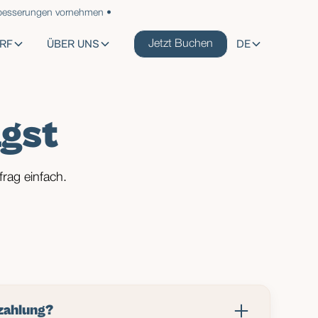
rbesserungen vornehmen •
RF
ÜBER UNS
DE
Jetzt Buchen
agst
frag einfach.
nzahlung?