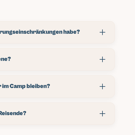
hrungseinschränkungen habe?
escheid. Vegetarisch, vegan, glutenfrei – wir
 handled die meisten Ernährungsbedürfnisse. Bali
cene?
od-Einschränkungen, viele gesunde Optionen
ns die Details und wir machen's möglich.
Willst feiern? Uluwatus Nightlife ist legendär.
ige Spots. Die meisten Abende hängen Leute im
r im Camp bleiben?
tarren-Jams, gute Gespräche. Der Family Vibe ist
n. Du findest deine Crew.
e nur chillen wollen – alle willkommen. Die können
 Pool nutzen, auf Tagestrips mitkommen.
-Reisende?
ogar Surfen. Nur-Unterkunft-Pakete verfügbar. Jeder
-Behandlung.
täglich Brot. Die meisten kommen alleine an,