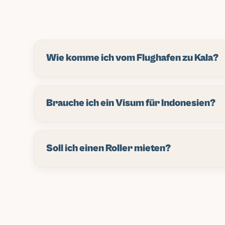
Extra-Kosten für Peace of Mind.
Wie komme ich vom Flughafen zu Kala?
Wir sind 45 Minuten vom Ngurah Rai Airport entfer
(etwa 350k IDR) oder buch unseren Airport Transfe
Brauche ich ein Visum für Indonesien?
Surf Camp nahe Single Fin, Uluwatu." Die kennen 
die genaue Location mit der Buchungsbestätigung
Die meisten Nationalitäten kriegen 30 Tage Visa on
USD. Zahl am Flughafen, easy Prozess. Willst län
Soll ich einen Roller mieten?
helfen, Visa-Verlängerungen oder Visa Runs zu arr
dein Pass noch 6 Monate ab Ankunft gültig ist.
Wenn du fahren kannst, absolut. 120k/Tag ohne Su
Racks. Freiheit zum Erkunden, beat den Traffic, füh
nie gefahren? Wir bringen dir die Basics bei, aber 
Ort, um von null anzufangen. Safety first.