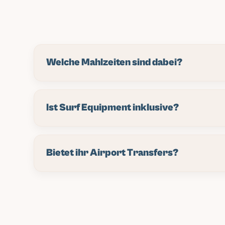
Welche Mahlzeiten sind dabei?
Frühstück ist bei jedem Paket dabei – richtiger Surf
Continental-Quatsch. Mittag- und Abendessen sind 
Ist Surf Equipment inklusive?
upgradest auf Halb- oder Vollpension. Gibt massig 
Nähe oder iss in unserem Restaurant. Deine Wahl.
Boards und Leashes bei allen Paketen dabei. Wir 
bis Performance Shortboards. Surf Coaching bein
Bietet ihr Airport Transfers?
Bring deine eigenen, wenn du wählerisch bist, aber 
Wenn du länger als 7 Tage buchst, ist's komplett g
berechnen wir eine kleine Transfer-Gebühr. Aber eg
empfehlen, weil's viel einfacher ist als Taxi-Gefei
Flug. Unser Fahrer empfängt dich mit Schild, kalt