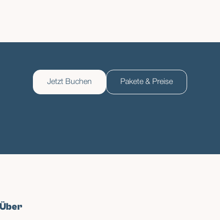
eilte Mahlzeiten, Gruppen-Surf Sessions und
öglich, solo zu bleiben, außer du versuchst's
lässt jeden sich vom ersten Tag an included fühlen.
Jetzt Buchen
Pakete & Preise
Über