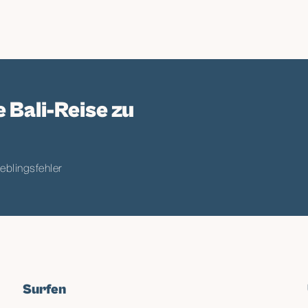
unden, Sunset bei Single
gehen mit einer Crew. Get
assage oder mach einfach
Abend-Hangs machen's unm
imal am Tag, andere
wirklich. Der Family Vibe 
 haben – du wählst dein
e Bali-Reise zu
eblingsfehler
Surfen