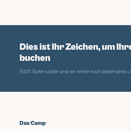
Gym-Zeit. Zu Fuß zum Bingin Beach, die Cafés erk
Fin catchen. Buch einen Tagestrip, hol dir eine M
absolut nichts am Pool. Manche Gäste surfen zwe
mixen es. Das ist das Schöne daran, alles hier zu
eigenes Abenteuer.
Dies ist Ihr Zeichen, um Ihr
buchen
5000 Surfer später sind wir immer noch jedermanns Li
Das Camp